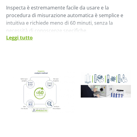
Inspecta è estremamente facile da usare e la
procedura di misurazione automatica è semplice e
intuitiva e richiede meno di 60 minuti, senza la
necessità di conoscenze specifiche.
Leggi tutto
L'aumento della frequenza di campionamento e i
risultati rapidi permettono un controllo reale del
processo.
La tecnologia tradizionale del gascromatografo
richiede una preparazione del campione che rende
difficile il confronto tra laboratori. La tecnologia
Inspecta permette di ottenere risultati comparabili in
tutto il mondo, grazie alla procedura estremamente
semplice ed efficace.