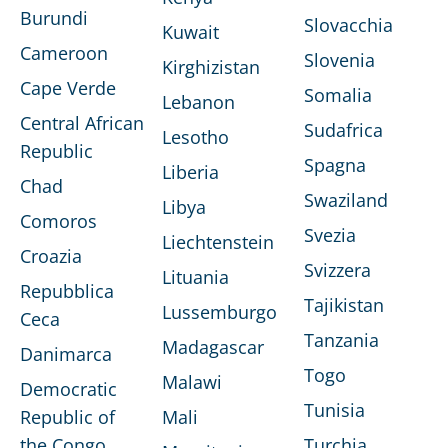
Burundi
Slovacchia
Kuwait
Cameroon
Slovenia
Kirghizistan
Cape Verde
Somalia
Lebanon
Central African
Sudafrica
Lesotho
Republic
Spagna
Liberia
Chad
Swaziland
Libya
Comoros
Svezia
Liechtenstein
Croazia
Svizzera
Lituania
Repubblica
Tajikistan
Lussemburgo
Ceca
Tanzania
Madagascar
Danimarca
Togo
Malawi
Democratic
Tunisia
Republic of
Mali
the Congo
Turchia