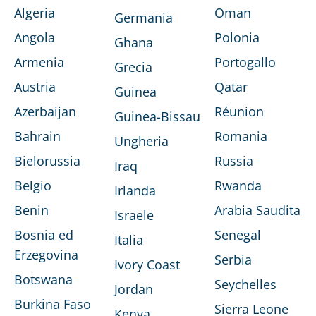
Algeria
Oman
Germania
Angola
Polonia
Ghana
Armenia
Portogallo
Grecia
Austria
Qatar
Guinea
Azerbaijan
Réunion
Guinea-Bissau
Bahrain
Romania
Ungheria
Bielorussia
Russia
Iraq
Belgio
Rwanda
Irlanda
Benin
Arabia Saudita
Israele
Bosnia ed
Senegal
Italia
Erzegovina
Serbia
Ivory Coast
Botswana
Seychelles
Jordan
Burkina Faso
Sierra Leone
Kenya