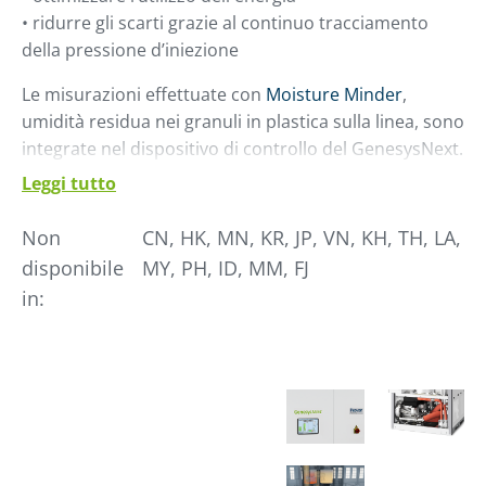
• ridurre gli scarti grazie al continuo tracciamento
della pressione d’iniezione
Le misurazioni effettuate con
Moisture Minder
,
umidità residua nei granuli in plastica sulla linea, sono
integrate nel dispositivo di controllo del GenesysNext.
Leggi tutto
GenesysNext è inoltre un passo in avanti verso un
modello di economia circolare: con PureTech sistema
Non
CN, HK, MN, KR, JP, VN, KH, TH, LA,
di filtraggio, disponibile come opzione, consente il
disponibile
MY, PH, ID, MM, FJ
filtraggio avanzato di COV (Composti Organici Volatili)
in:
presenti nell’aria di processo. Si tratta di una funzione
richiesta soprattutto in caso di materiali riciclati che
possono rilasciare sostanze con basso punto di
ebollizione durante il processo di riscaldamento o
iniezione e proteggere le torri di essiccazione.
Il dispositivo di controllo del GenesysNext è
progettato inoltre per unire due macchine, con