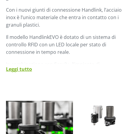
Con i nuovi giunti di connessione Handlink, l’acciaio
inox è l’unico materiale che entra in contatto con i
granuli plastici.
Il modello HandlinkEVO è dotato di un sistema di
controllo RFID con un LED locale per stato di
connessione in tempo reale.
In combinazione con Easy3+, l’impianto di
Leggi tutto
alimentazione controlla che la chiusura o
l’abbinamento tra sorgente e destinazione avvenga
correttamente, inibendo i cicli di alimentazione in
caso di circuito aperto o di abbinamento errato del
materiale e avvisando l’operatore.
La versione HandlinkEVO consente all'operatore di
accoppiare sorgenti di materiale e ricevitori senza
errori. Un sistema di LED colorati lampeggianti assiste