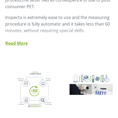
process,the latter two as consequence of use of post
consumer PET.
Inspecta is extremely ease to use and the measuring
procedure is fully automatic and it takes less than 60
minutes, without requiring special skills.
The increase of sampling frequency and rapid results
Read More
allow real control of the process.
Анализатор Inspecta можно устанавливать в
производственной зоне без необходимости сбора
пробы и ее передачи в лабораторию.
Можно проводить испытание на анализаторе
Inspecta в соответствии со сроками производства с
возможностью принятия оперативных
корректирующих мер. Анализ осуществляется
полностью в автоматическом режиме и не требует