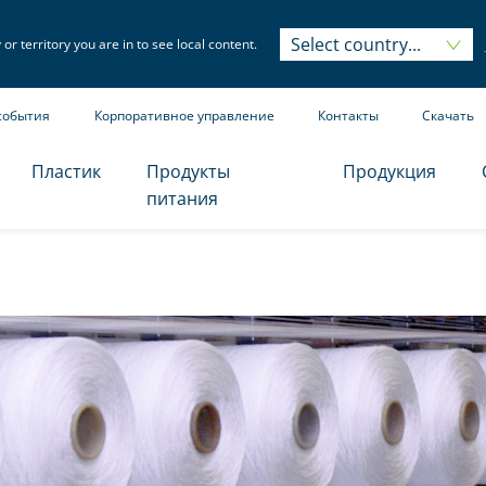
Select country...
Select country...
r territory you are in to see local content.
события
Корпоративное управление
Контакты
Скачать
Пластик
Продукты
Продукция
питания