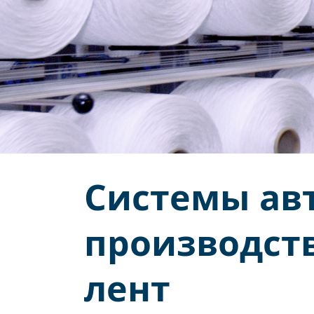
Системы ав
производст
лент