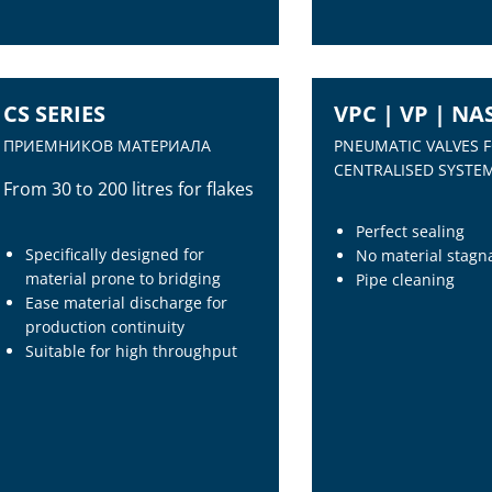
AUTOMATIC COUPLING STATION
MANUAL COUPLING 
CS SERIES
VPC | VP | NA
ПРИЕМНИКОВ МАТЕРИАЛА
PNEUMATIC VALVES 
CENTRALISED SYSTE
From 30 to 200 litres for flakes
Perfect sealing
Specifically designed for
No material stagn
material prone to bridging
Pipe cleaning
Ease material discharge for
production continuity
Suitable for high throughput
CS SERIES
VPC | VP | NA
ПРИЕМНИКОВ МАТЕРИАЛА
PNEUMATIC VALVES 