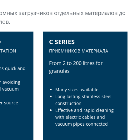
номных загрузчиков отдельных материалов до
лов.
O
C SERIES
STATION
ПРИЕМНИКОВ МАТЕРИАЛА
From 2 to 200 litres for
ns quick and
granules
r avoiding
d vacuum
Many sizes available
Long lasting stainless steel
er source
construction
Effective and rapid cleaning
with electric cables and
vacuum pipes connected
O
C SERIES