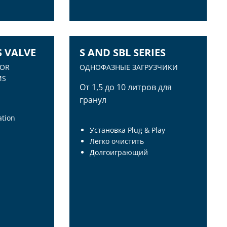
STATION
ПРИЕМНИКОВ МАТЕРИАЛА
S VALVE
S AND SBL SERIES
FOR
ОДНОФАЗНЫЕ ЗАГРУЗЧИКИ
MS
От 1,5 до 10 литров для
гранул
ation
Установка Plug & Play
Легко очистить
Долгоиграющий
S VALVE
S AND SBL SERIES
FOR
ОДНОФАЗНЫЕ ЗАГРУЗЧИКИ