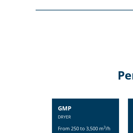
Ре
GMP
DRYER
3
From 250 to 3,500 m
/h