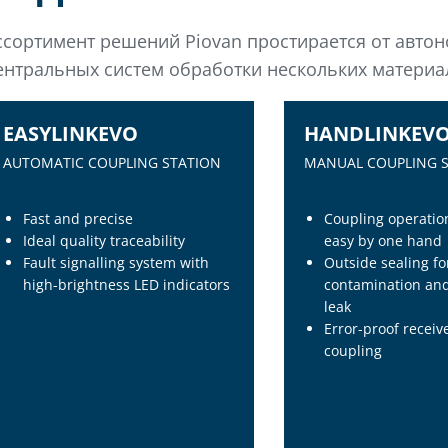
ссортимент решений Piovan простирается от авто
ентральных систем обработки нескольких материа
EASYLINKEVO
HANDLINKEV
NEW
AUTOMATIC COUPLING STATION
MANUAL COUPLING 
УПРАВЛЕНИЯ
Fast and precise
Coupling operatio
Ideal quality traceability
easy by one hand
Fault signalling system with
Outside sealing fo
high-brightness LED indicators
contamination an
leak
Error-proof receiv
coupling
EASYLINKEVO
HANDLINKEV