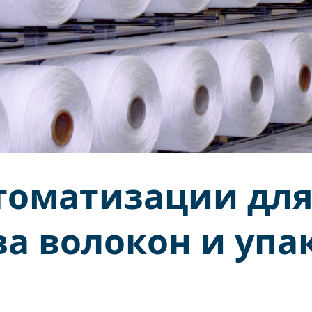
томатизации дл
ва волокон и уп