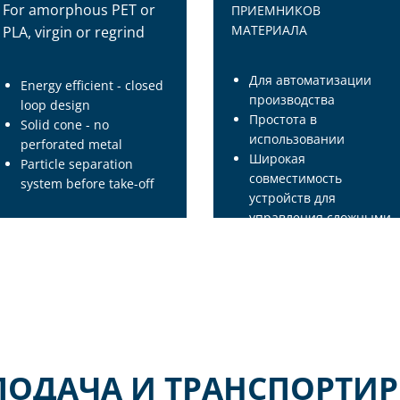
For amorphous PET or
ПРИЕМНИКОВ
МАТЕРИАЛА
PLA, virgin or regrind
Для автоматизации
Energy efficient - closed
производства
loop design
Простота в
Solid cone - no
использовании
perforated metal
Широкая
Particle separation
совместимость
system before take-off
устройств для
управления сложными
системами кормления
ПОДАЧА И ТРАНСПОРТИ