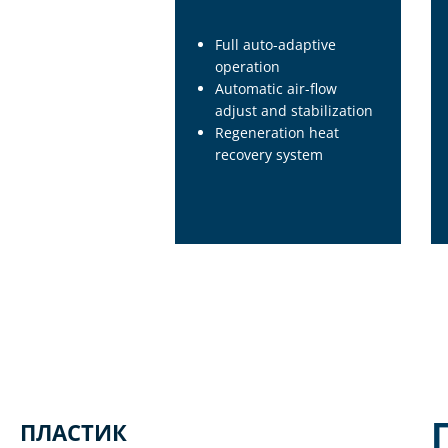
Full auto-adaptive
operation
Automatic air-flow
adjust and stabilization
Regeneration heat
recovery system
ПЛАСТИК