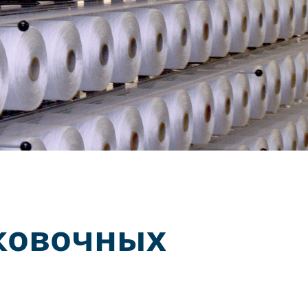
я
аковочных