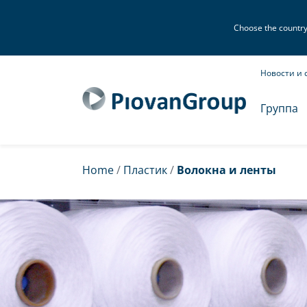
Choose the country o
Новости и 
Группа
Home
/
Пластик
/
Волокна и ленты