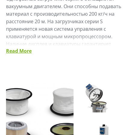
вакуумным двигателем. Они способны подавать
материал с производительностью 200 кг/ч на
расстояние 20 м. На загрузчиках серии S
применяется новая система управления с
клавиатурой и мощным микропроцессором.
Наличие дисплея и клавиатуры гарантирует
Read More
простой и быстрый доступ ко всем функциям.
Последовательный порт связи RS485 (протокол
modbus) входит в стандартную комплектацию.
Гарантией высокой надежности однофазных
загрузчиков Piovan являются два устройства,
входящие в стандартную комплектацию, что
значительно увеличивает срок службы вакуумного
насоса:
• устройство плавного пуска, снижающее износ
щеток и риск повреждения двигателя.
• предупредительная сигнализация, указывающая