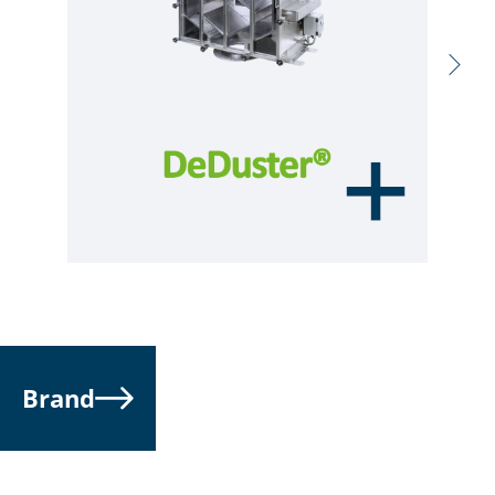
вращение на 360° для гибкого позиционирования
• brush-less motors available on request (SBL Series)
Brand