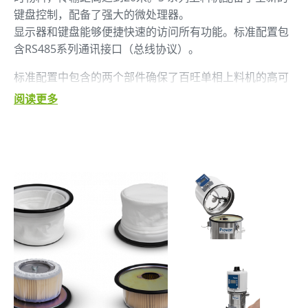
键盘控制，配备了强大的微处理器。
显示器和键盘能够便捷快速的访问所有功能。标准配置包
含RS485系列通讯接口（总线协议）。
标准配置中包含的两个部件确保了百旺单相上料机的高可
靠性，大大延长了真空泵的使用寿命。
阅读更多
• 平稳启动功能，减少了刷子的磨损和电机损坏的风险。
• 报警信号显示了更换刷子的必要性
S and SBL series has a natural long lifespan thanks to:
• high quality material, such as stainless steel
标准型号:
● 1 kW双步进电机
● 纸质或纤维过滤器
● 自动过滤清洗装置（利用压缩空气）
● 过滤清洗排气口以及不锈钢网眼保护的检视口
● 磁性料位传感器
● 带键盘的控制盒，包含串行接口以及显示工作状态和报