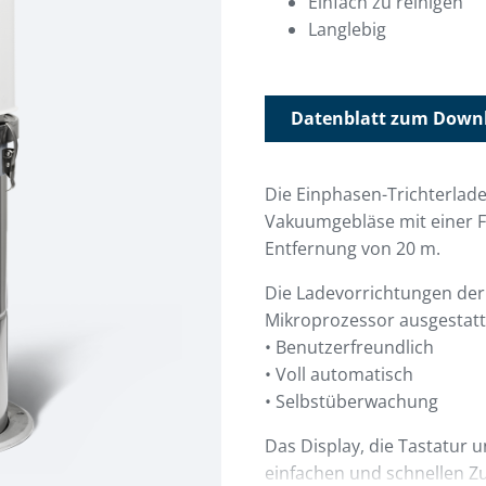
Einfach zu reinigen
Langlebig
Datenblatt zum Down
Die Einphasen-Trichterlade
Vakuumgebläse mit einer Fö
Entfernung von 20 m.
Die Ladevorrichtungen der 
Mikroprozessor ausgestatt
• Benutzerfreundlich
• Voll automatisch
• Selbstüberwachung
Das Display, die Tastatu
einfachen und schnellen Zug