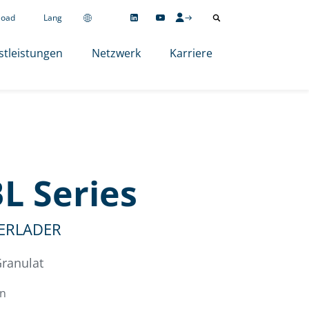
load
Lang
stleistungen
Netzwerk
Karriere
L Series
ERLADER
Granulat
on