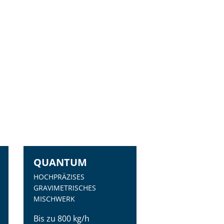
QUANTUM
MDP | MDP
HOCHPRÄZISES
VOLUMETRISCHER
GRAVIMETRISCHES
DOSIERER
MISCHWERK
Von 5 g/h bis 15
Bis zu 800 kg/h