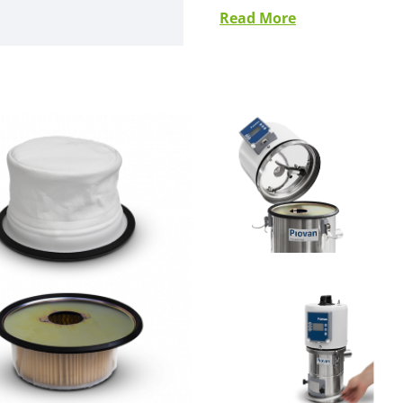
Read More
Die Serie S und SBL hat ei
• hochwertiger Materialien 
• Softstart-Technologien
• Brushless-Motoren auf Anf