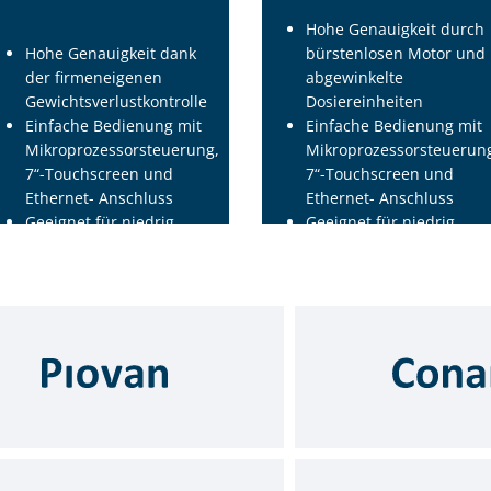
Hohe Genauigkeit durch
Hohe Genauigkeit dank
bürstenlosen Motor und
der firmeneigenen
abgewinkelte
Gewichtsverlustkontrolle
Dosiereinheiten
Einfache Bedienung mit
Einfache Bedienung mit
Mikroprozessorsteuerung,
Mikroprozessorsteuerun
7“-Touchscreen und
7“-Touchscreen und
Ethernet- Anschluss
Ethernet- Anschluss
Geeignet für niedrig
Geeignet für niedrig
schmelzende Zusatzstoffe
schmelzende Zusatzstoff