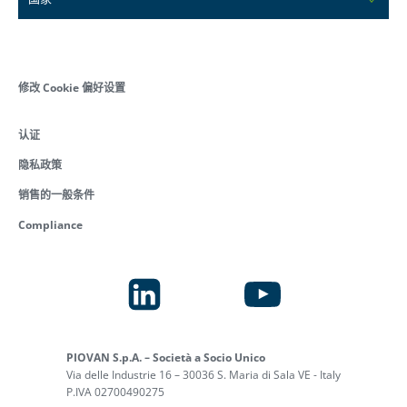
修改 Cookie 偏好设置
认证
隐私政策
销售的一般条件
Compliance
PIOVAN S.p.A. – Società a Socio Unico
Via delle Industrie 16 – 30036 S. Maria di Sala VE - Italy
P.IVA 02700490275