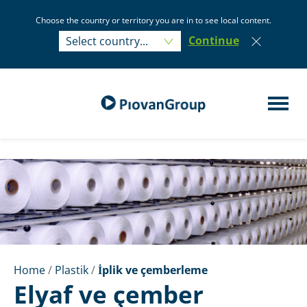
Choose the country or territory you are in to see local content.
Select country...
Continue
Select country...
Home
/
Plastik
/
İplik ve çemberleme
Elyaf ve çember