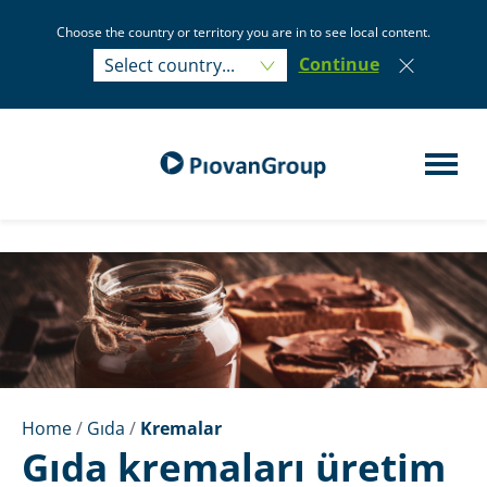
Choose the country or territory you are in to see local content.
Select country...
Continue
Select country...
Home
/
Gıda
/
Kremalar
Gıda kremaları üretim