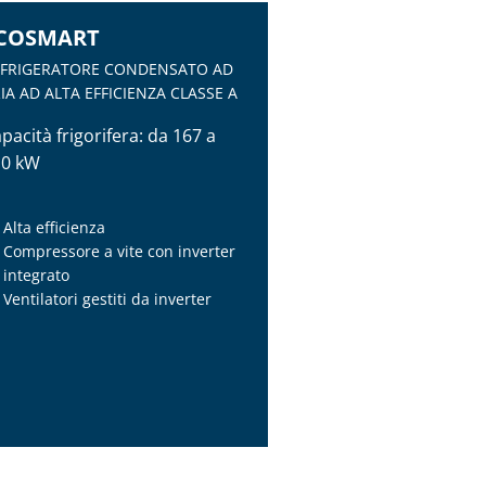
COSMART
EFRIGERATORE CONDENSATO AD
IA AD ALTA EFFICIENZA CLASSE A
pacità frigorifera: da 167 a
10 kW
Alta efficienza
Compressore a vite con inverter
integrato
Ventilatori gestiti da inverter
COSMART
EFRIGERATORE CONDENSATO AD
IA AD ALTA EFFICIENZA CLASSE A