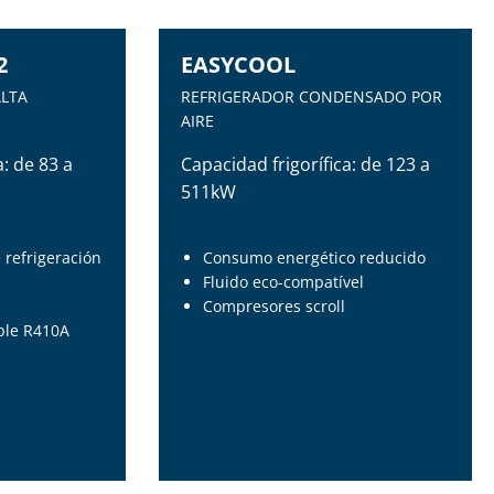
2
EASYCOOL
ALTA
REFRIGERADOR CONDENSADO POR
AIRE
a: de 83 a
Capacidad frigorífica: de 123 a
511kW
e refrigeración
Consumo energético reducido
Fluido eco-compatível
Compresores scroll
ble R410A
2
EASYCOOL
ALTA
REFRIGERADOR CONDENSADO POR
AIRE