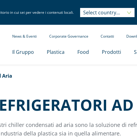
Select country...
Select country...
itorio in cui sei per vedere i contenuti locali.
News & Eventi
Corporate Governance
Contatti
Downl
Il Gruppo
Plastica
Food
Prodotti
S
d Aria
EFRIGERATORI AD
stri chiller condensati ad aria sono la soluzione di ref
’industria della plastica sia in quella alimentare.