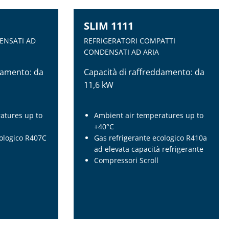
SLIM 1111
ENSATI AD
REFRIGERATORI COMPATTI
CONDENSATI AD ARIA
damento: da
Capacità di raffreddamento: da
11,6 kW
atures up to
Ambient air temperatures up to
+40°C
cologico R407C
Gas refrigerante ecologico R410a
ad elevata capacità refrigerante
Compressori Scroll
SLIM 1111
ENSATI AD
REFRIGERATORI COMPATTI
CONDENSATI AD ARIA