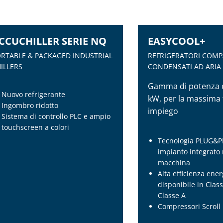
CCUCHILLER SERIE NQ
EASYCOOL+
NEW
RTABLE & PACKAGED INDUSTRIAL
REFRIGERATORI COMP
ILLERS
CONDENSATI AD ARIA
Gamma di potenza d
Nuovo refrigerante
kW, per la massima fl
Ingombro ridotto
impiego
Sistema di controllo PLC e ampio
touchscreen a colori
Tecnologia PLUG&P
impianto integrato 
macchina
Alta efficienza ener
CCUCHILLER SERIE NQ
EASYCOOL+
disponibile in Clas
Classe A
RTABLE & PACKAGED INDUSTRIAL
REFRIGERATORI COMP
Compressori Scroll
ILLERS
CONDENSATI AD ARIA