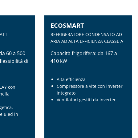
ECOSMART
ATTI
REFRIGERATORE CONDENSATO AD
ARIA AD ALTA EFFICIENZA CLASSE A
a 60 a 500
Capacità frigorifera: da 167 a
essibilità di
410 kW
Alta efficienza
Compressore a vite con inverter
LAY con
integrato
nella
Ventilatori gestiti da inverter
getica,
ECOSMART
se B ed in
ATTI
REFRIGERATORE CONDENSATO AD
ARIA AD ALTA EFFICIENZA CLASSE A