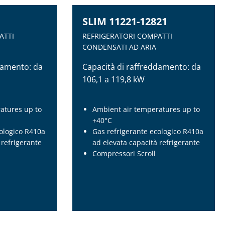
SLIM 11221-12821
ATTI
REFRIGERATORI COMPATTI
CONDENSATI AD ARIA
damento: da
Capacità di raffreddamento: da
106,1 a 119,8 kW
atures up to
Ambient air temperatures up to
+40°C
cologico R410a
Gas refrigerante ecologico R410a
 refrigerante
ad elevata capacità refrigerante
Compressori Scroll
SLIM 11221-12821
ATTI
REFRIGERATORI COMPATTI
CONDENSATI AD ARIA