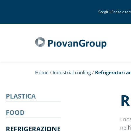
Scegli il Paese o terr
Home
/
Industrial cooling
/
Refrigeratori a
R
PLASTICA
FOOD
I no
nell
REFRIGERAZIONE