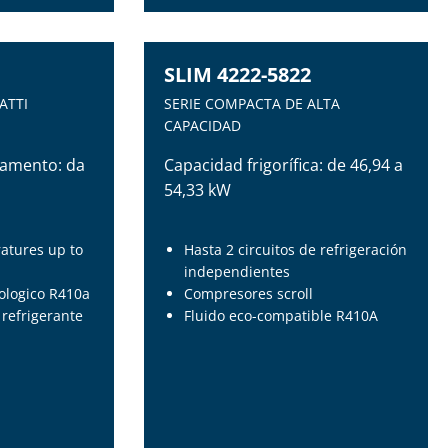
SLIM 4222-5822
ATTI
SERIE COMPACTA DE ALTA
CAPACIDAD
damento: da
Capacidad frigorífica: de 46,94 a
54,33 kW
atures up to
Hasta 2 circuitos de refrigeración
independientes
cologico R410a
Compresores scroll
 refrigerante
Fluido eco-compatible R410A
SLIM 4222-5822
ATTI
SERIE COMPACTA DE ALTA
CAPACIDAD