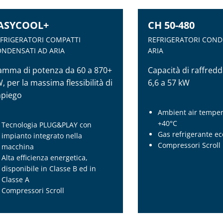
ASYCOOL+
CH 50-480
FRIGERATORI COMPATTI
REFRIGERATORI COND
NDENSATI AD ARIA
ARIA
mma di potenza da 60 a 870+
Capacità di raffred
, per la massima flessibilità di
6,6 a 57 kW
mpiego
Ambient air temper
+40°C
Tecnologia PLUG&PLAY con
Gas refrigerante e
impianto integrato nella
Compressori Scroll
macchina
Alta efficienza energetica,
ASYCOOL+
CH 50-480
disponibile in Classe B ed in
Classe A
FRIGERATORI COMPATTI
REFRIGERATORI COND
Compressori Scroll
NDENSATI AD ARIA
ARIA