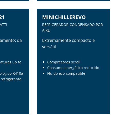
21
MINICHILLEREVO
ATTI
REFRIGERADOR CONDENSADO POR
AIRE
damento: da
Extremamente compacto e
versátil
atures up to
Compresores scroll
Consumo energético reducido
cologico R410a
Fluido eco-compatible
 refrigerante
21
MINICHILLEREVO
ATTI
REFRIGERADOR CONDENSADO POR
AIRE