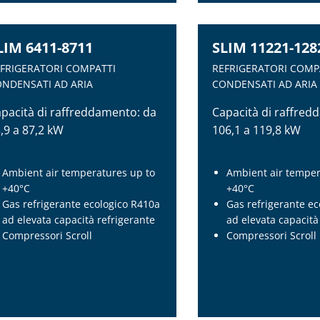
LIM 6411-8711
SLIM 11221-128
FRIGERATORI COMPATTI
REFRIGERATORI COMP
NDENSATI AD ARIA
CONDENSATI AD ARIA
pacità di raffreddamento: da
Capacità di raffred
,9 a 87,2 kW
106,1 a 119,8 kW
Ambient air temperatures up to
Ambient air temper
+40°C
+40°C
Gas refrigerante ecologico R410a
Gas refrigerante e
ad elevata capacità refrigerante
ad elevata capacità
Compressori Scroll
Compressori Scroll
LIM 6411-8711
SLIM 11221-128
FRIGERATORI COMPATTI
REFRIGERATORI COMP
NDENSATI AD ARIA
CONDENSATI AD ARIA