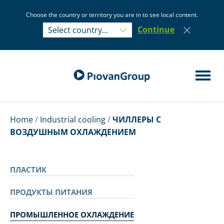
Choose the country or territory you are in to see local content.
Select country...
Continue
Select country...
Home
/
Industrial cooling
/
ЧИЛЛЕРЫ С
ВОЗДУШНЫМ ОХЛАЖДЕНИЕМ
ПЛАСТИК
ПРОДУКТЫ ПИТАНИЯ
ПРОМЫШЛЕННОЕ ОХЛАЖДЕНИЕ