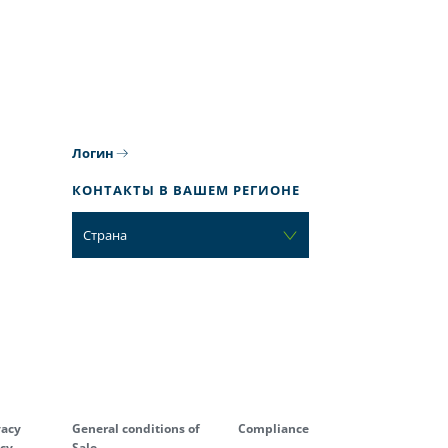
Логин
КОНТАКТЫ В ВАШЕМ РЕГИОНЕ
Страна
vacy
General conditions of
Compliance
icy
Sale