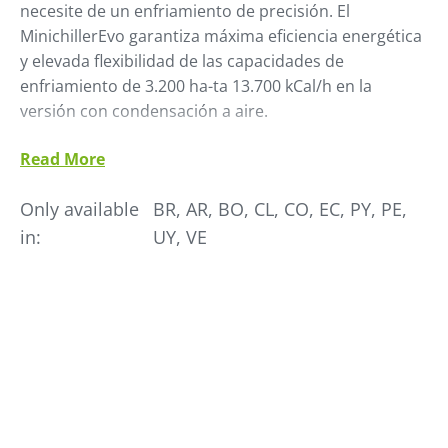
necesite de un enfriamiento de precisión. El
MinichillerEvo garantiza máxima eficiencia energética
y elevada flexibilidad de las capacidades de
enfriamiento de 3.200 ha-ta 13.700 kCal/h en la
versión con condensación a aire.
•
Economía de espacio y versatilidad
: utiliza apenas
Read More
2
0,5 m
del área fabril, facilitando la instalación y
movimiento
Only available
BR, AR, BO, CL, CO, EC, PY, PE,
•
Consumo energético reducido
: utiliza compresores
in:
UY, VE
scroll y evaporadores de placa
•
Funcionamiento silencioso
: debido la utilización de
ventiladores de alta eficiencia con bajísimo nivel de
ruido
•
Control exacto de temperatura de proceso
: por
medio de control electrónico por micro-procesador
•
Mayor eficiencia de los condensadores
: para las
líneas con condensación a aire, utiliza condensadores