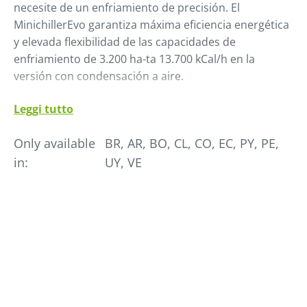
necesite de un enfriamiento de precisión. El
MinichillerEvo garantiza máxima eficiencia energética
y elevada flexibilidad de las capacidades de
enfriamiento de 3.200 ha-ta 13.700 kCal/h en la
versión con condensación a aire.
•
Economía de espacio y versatilidad
: utiliza apenas
Leggi tutto
2
0,5 m
del área fabril, facilitando la instalación y
movimiento
Only available
BR, AR, BO, CL, CO, EC, PY, PE,
•
Consumo energético reducido
: utiliza compresores
in:
UY, VE
scroll y evaporadores de placa
•
Funcionamiento silencioso
: debido la utilización de
ventiladores de alta eficiencia con bajísimo nivel de
ruido
•
Control exacto de temperatura de proceso
: por
medio de control electrónico por micro-procesador
•
Mayor eficiencia de los condensadores
: para las
líneas con condensación a aire, utiliza condensadores