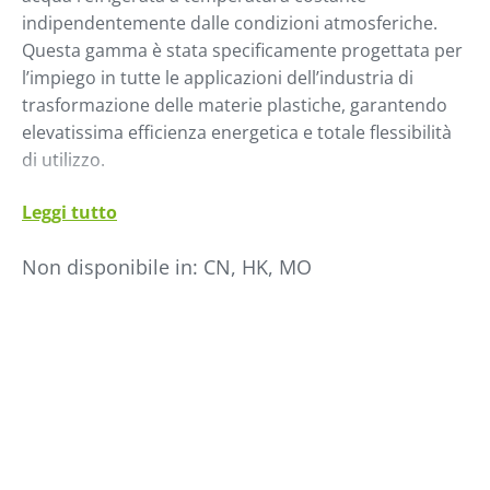
indipendentemente dalle condizioni atmosferiche.
Questa gamma è stata specificamente progettata per
l’impiego in tutte le applicazioni dell’industria di
trasformazione delle materie plastiche, garantendo
elevatissima efficienza energetica e totale flessibilità
di utilizzo.
Benefici
Leggi tutto
● Sviluppato per operare in condizione di
Non disponibile in:
CN, HK, MO
temperatura ambiente fino a +40°C
● Gas refrigerante ecologico
R407C
●
Compressori Scroll
: riduzione significativa di
consumo energetico e rumorosità
●
Evaporatore a piastre in acciaio inox
: scambio
termico più efficiente, lunga durata, assenza di
contaminazione
●
Pompa interna
per portate d’acqua ottimali