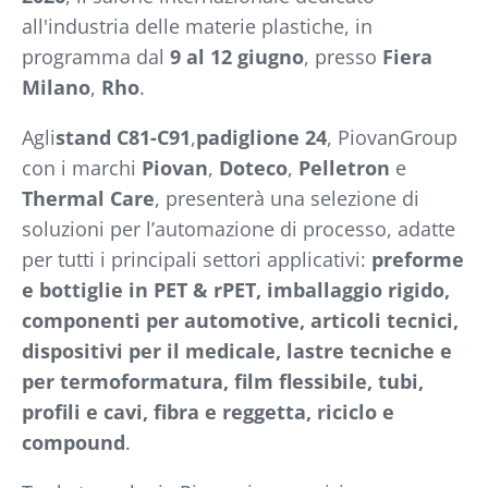
all'industria delle materie plastiche, in
programma dal
9 al 12 giugno
, presso
Fiera
Milano
,
Rho
.
Agli
stand C81-C91
,
padiglione 24
, PiovanGroup
con i marchi
Piovan
,
Doteco
,
Pelletron
e
Thermal Care
, presenterà una selezione di
soluzioni per l’automazione di processo, adatte
per tutti i principali settori applicativi:
preforme
e bottiglie in PET & rPET, imballaggio rigido,
componenti per automotive, articoli tecnici,
dispositivi per il medicale, lastre tecniche e
per termoformatura, film flessibile, tubi,
profili e cavi, fibra e reggetta, riciclo e
compound
.