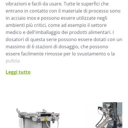
vibrazioni e facili da usare. Tutte le superfici che
entrano in contatto con il materiale di processo sono
in acciaio inox e possono essere utilizzate negli
ambienti più critici, come ad esempio il settore
medico e dell'imballaggio dei prodotti alimentari. I
dosatori di questa serie possono essere dotati con un
massimo di 6 stazioni di dosaggio, che possono
essere facilmente rimosse per lo svuotamento o la
pulizia.
Leggi tutto
Il miscelatore può essere installato a distanza sopra
la macchina di lavorazione per garantire una migliore
miscelazione, specialmente dopo il trasporto di
materiali con diverse densità su lunghe distanze.
Progettate per semplificare il cambio dei materiali,
quando il peso e le dimensioni consentono una
manipolazione sicura, le stazioni di dosaggio possono
essere rimosse facilmente e rapidamente da un solo