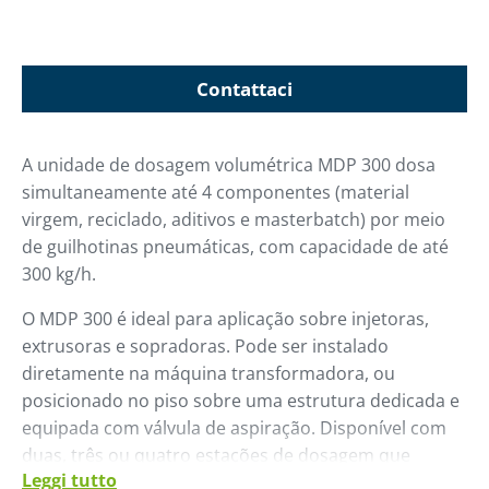
Contattaci
A unidade de dosagem volumétrica MDP 300 dosa
simultaneamente até 4 componentes (material
virgem, reciclado, aditivos e masterbatch) por meio
de guilhotinas pneumáticas, com capacidade de até
300 kg/h.
O MDP 300 é ideal para aplicação sobre injetoras,
extrusoras e sopradoras. Pode ser instalado
diretamente na máquina transformadora, ou
posicionado no piso sobre uma estrutura dedicada e
equipada com válvula de aspiração. Disponível com
duas, três ou quatro estações de dosagem que
Leggi tutto
podem ser adicionadas a qualquer momento.