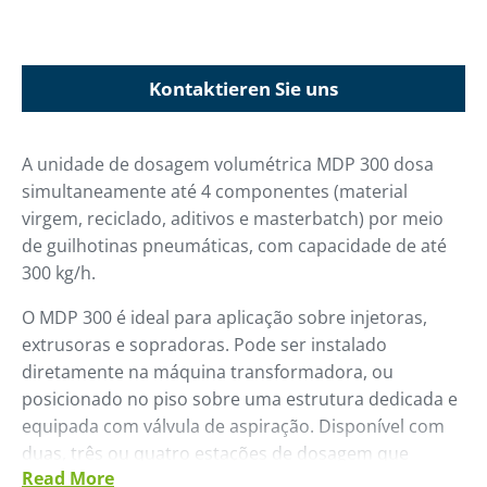
Kontaktieren Sie uns
A unidade de dosagem volumétrica MDP 300 dosa
simultaneamente até 4 componentes (material
virgem, reciclado, aditivos e masterbatch) por meio
de guilhotinas pneumáticas, com capacidade de até
300 kg/h.
O MDP 300 é ideal para aplicação sobre injetoras,
extrusoras e sopradoras. Pode ser instalado
diretamente na máquina transformadora, ou
posicionado no piso sobre uma estrutura dedicada e
equipada com válvula de aspiração. Disponível com
duas, três ou quatro estações de dosagem que
Read More
podem ser adicionadas a qualquer momento.