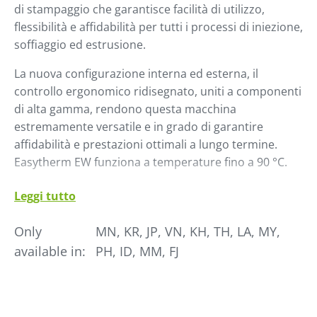
di stampaggio che garantisce facilità di utilizzo,
flessibilità e affidabilità per tutti i processi di iniezione,
soffiaggio ed estrusione.
La nuova configurazione interna ed esterna, il
controllo ergonomico ridisegnato, uniti a componenti
di alta gamma, rendono questa macchina
estremamente versatile e in grado di garantire
affidabilità e prestazioni ottimali a lungo termine.
Easytherm EW funziona a temperature fino a 90 °C.
Il grande display TFT da 4,3" ad alto contrasto è
Leggi tutto
inclinato per garantire una facile lettura. La
navigazione nei sottomenu è gestita tramite un
Only
MN, KR, JP, VN, KH, TH, LA, MY,
pratico volantino.
available in:
PH, ID, MM, FJ
Easytherm EW è già predisposta per l'uso in ambienti
Industria 4.0 con una vasta gamma di protocolli di
comunicazione, compresa la piattaforma OPC-UA ed