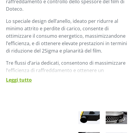
raffreddamento e controllo dello spessore del film di
Doteco.
Lo speciale design dell’anello, ideato per ridurre al
minimo attrito e perdite di carico, consente di
ottimizzare il consumo energetico, massimizzandone
l’efficienza, e di ottenere elevate prestazioni in termini
di riduzione del 2Sigma e planarità del film.
Tre flussi d’aria dedicati, consentono di massimizzare
l’efficienza di raffreddamento e ottenere un
incremento della portata di produzione.
Leggi tutto
Compatibile sia per bolle a collo basso che alto, può
essere facilmente installato su linee preesistenti.
Vento è disponibile anche nella versione senza il
controllo automatico (Vento ST), per processi dove è
richiesto solamente il raffreddamento del film.