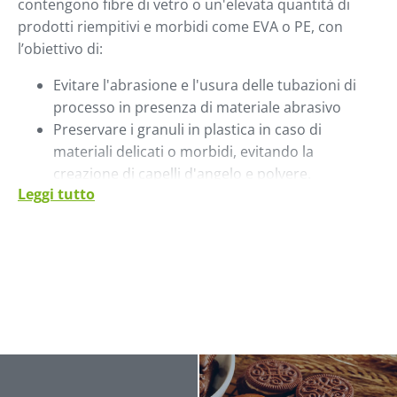
contengono fibre di vetro o un'elevata quantità di
prodotti riempitivi e morbidi come EVA o PE, con
l’obiettivo di:
Evitare l'abrasione e l'usura delle tubazioni di
processo in presenza di materiale abrasivo
Preservare i granuli in plastica in caso di
materiali delicati o morbidi, evitando la
creazione di capelli d'angelo e polvere.
Leggi tutto
Il sistema si basa su un ricevitore a vuoto e una
pompa a vuoto a ventosa. In combinazione con una
geometria specifica della bocchetta di aspirazione del
prodotto e una valvola di sfiato adeguata, il materiale
viene convogliato delicatamente al ricevitore in batch.
Vakupulse ha una capacità significativa fino a 15.000
kg/h. La bassa velocità di trasporto del materiale di
circa 2 /3 m/s ha anche un impatto positivo sul