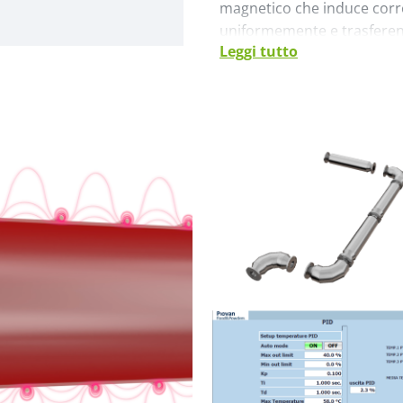
magnetico che induce corre
uniformemente e trasferend
Leggi tutto
L'architettura modulare pe
qualsiasi configurazione esi
processo, dai serbatoi alle
garantendo controllo termi
installazione e manutenzio
la gestione ricambi.
The advanced PLC controlle
monitors and adjusts the d
temperature of the fluid wi
times. The intuitive interf
monitoring.
Rispetto ai sistemi tradizion
efficienza energetica super
di componenti energivori, 