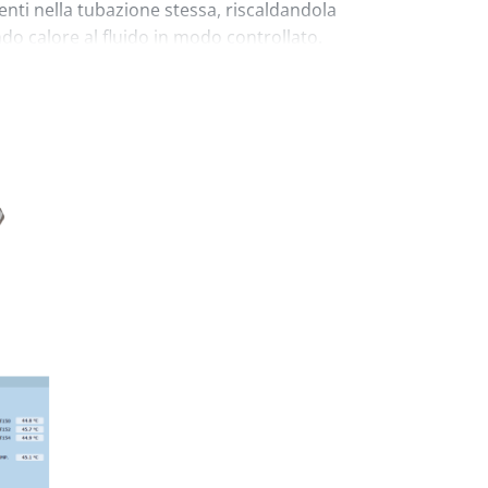
nti nella tubazione stessa, riscaldandola
o calore al fluido in modo controllato.
rmette installazione semplice e adattabile a
stente. Il sistema gestisce l'intera linea di
 valvole, dalle pompe agli scambiatori,
co preciso. Le connessioni rapide facilitano
ne, mentre la standardizzazione ottimizza
r, through distributed sensors, constantly
elivered power, maintaining the
thin ±0.1°C with extremely fast response
ace allows for real-time programming and
ali, TeslaTube offre vantaggi significativi:
iore con risparmi fino al 90%, eliminazione
distribuzione omogenea del calore, tempi di