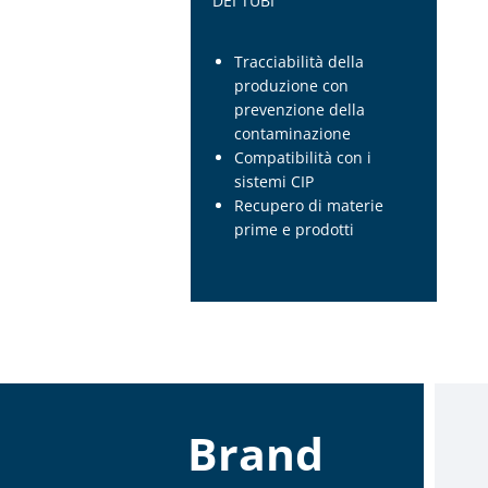
DEI TUBI
Tracciabilità della
produzione con
prevenzione della
contaminazione
Compatibilità con i
sistemi CIP
Recupero di materie
prime e prodotti
Brand