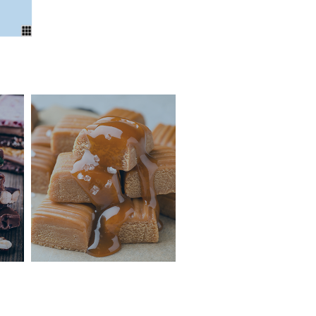
n rischio di contaminazione.
rettamente l'energia dagli inverter
onversioni energetiche intermedie,
l processo e riducendo significativamente
intero processo produttivo.