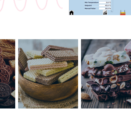
avviamento ridotti e nessu
Il sistema può sfruttare di
fotovoltaici, eliminando c
aumentando l’efficienza de
l'impronta carbonica dell'
Cioccolato