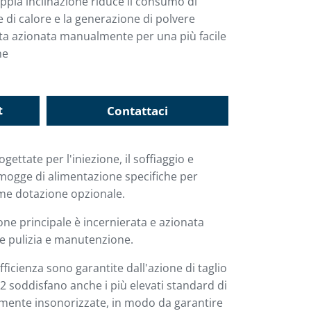
oppia inclinazione riduce il consumo di
 di calore e la generazione di polvere
ta azionata manualmente per una più facile
ne
t
Contattaci
ettate per l'iniezione, il soffiaggio e
ramogge di alimentazione specifiche per
come dotazione opzionale.
ne principale è incernierata e azionata
e pulizia e manutenzione.
efficienza sono garantite dall'azione di taglio
42 soddisfano anche i più elevati standard di
mente insonorizzate, in modo da garantire