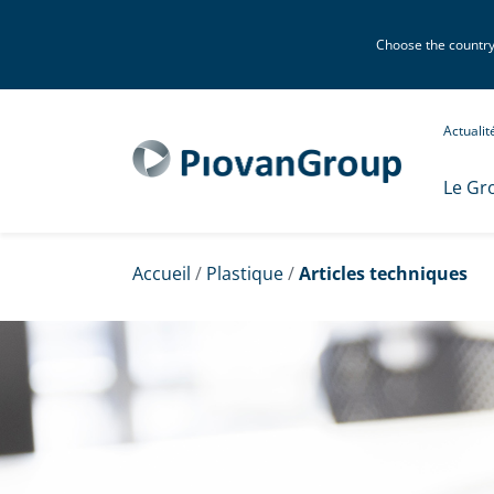
Choose the country o
Actuali
Le Gr
Accueil
/
Plastique
/
Articles techniques