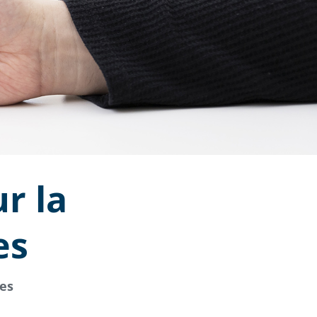
r la
es
ues