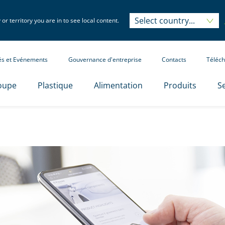
Select country...
Select country...
r territory you are in to see local content.
tés et Evénements
Gouvernance d'entreprise
Contacts
Téléch
oupe
Plastique
Alimentation
Produits
Se