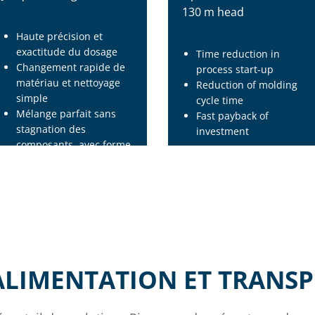
130 m head
Haute précision et
exactitude du dosage
Time reduction in
Changement rapide de
process start-up
matériau et nettoyage
Reduction of molding
simple
cycle time
Mélange parfait sans
Fast payback of
stagnation des
investment
composants, avec forme
en demi-sphère et
design de l'arbre spécia
ALIMENTATION ET TRANS