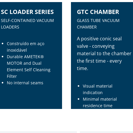
SC LOADER SERIES
GTC CHAMBER
SELF-CONTAINED VACUUM
GLASS TUBE VACUUM
LOADERS
CHAMBER
A positive conic seal
Construído em aço
valve - conveying
inoxidável
material to the chamber
Durable AMETEK®
the first time - every
MOTOR and Dual
time.
Element Self Cleaning
Filter
No internal seams
Visual material
indication
Minimal material
residence time
4” & 8” Available as
single inlet or with
external dual ratio valve