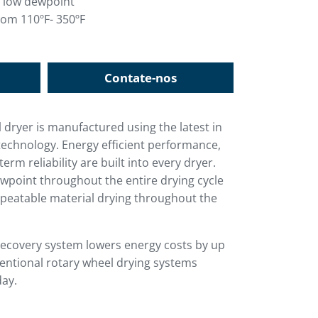
t low dewpoint
om 110ºF- 350ºF
Contate-nos
 dryer is manufactured using the latest in
echnology. Energy efficient performance,
rm reliability are built into every dryer.
wpoint throughout the entire drying cycle
peatable material drying throughout the
 recovery system lowers energy costs by up
entional rotary wheel drying systems
day.