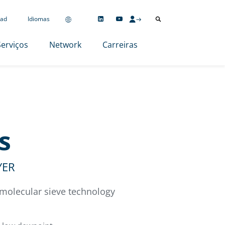
ad
Idiomas
Serviços
Network
Carreiras
s
YER
molecular sieve technology