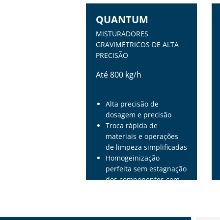
QUANTUM
MISTURADORES
GRAVIMÉTRICOS DE ALTA
PRECISÃO
Até 800 kg/h
Alta precisão de
dosagem e precisão
Troca rápida de
materiais e operações
de limpeza simplificadas
Homogeinização
perfeita sem estagnação
dos componentes com
forma semi-esférica e
design de eixo especial