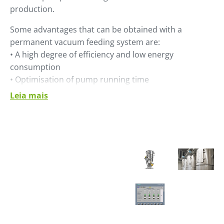
production.
Some advantages that can be obtained with a
permanent vacuum feeding system are:
• A high degree of efficiency and low energy
consumption
• Optimisation of pump running time
• Lower number of vacuum units and filters compare
Leia mais
to traditional systems, with a lower maintenance
costs
• The volume of the residence hoppers can be
reduced
• The system is more flexible in case of future
expansions
• Simultaneous receivers can convey simultaneously.