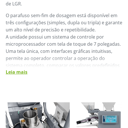
de LGR.
O parafuso sem-fim de dosagem está disponível em
três configurações (simples, dupla ou tripla) e garante
um alto nível de precisão e repetibilidade.
A unidade possui um sistema de controle por
microprocessador com tela de toque de 7 polegadas.
Uma tela única, com interfaces gráficas intuitivas,
permite ao operador controlar a operação do
sistema completo, comparar os valores predefinidos
Leia mais
de dosagem com os valores reais, verificar os valores
de produção instantânea e acessar todas as funções
da unidade.
O dosador Lybra LG/LGR pode ser facilmente
integrado com os sistemas de supervisão, em
particular com o Winfactory 4.0.
O corpo central dispõe de um misturador estático
que deixa entrar os aditivos no centro da coluna de