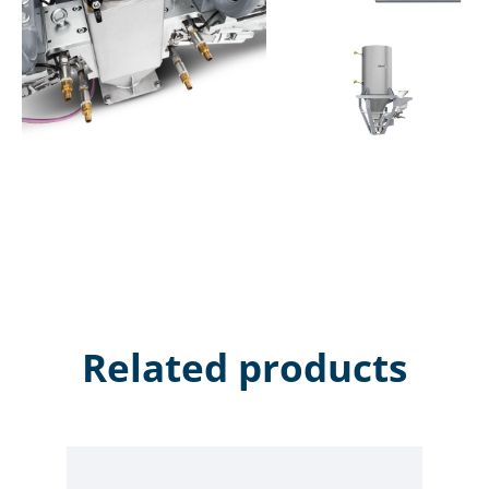
material virgem, assegurando uma perfeita mistura.
O dosador Lybra dispõe de uma estação de dosagem
em ângulo que controla a alimentação em excesso do
aditivo no fluxo de processo e um design de célula de
carga dupla, onde apenas o funil de manutenção é
sustentado por células de carga. Uma braçadeira de
suporte separada isola a unidade de alimentação do
funil e o sistema de alimentação. Este design permite
obter um maior volume do material, uma maior
precisão e um menor desgaste da unidade.
Related products