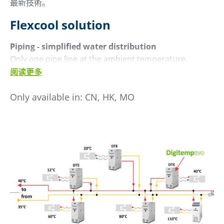
最新技術。
Flexcool solution
Piping - simplified water distribution
Only one pipe line at the ambient temperature,
instead of the large and insulated pipeline required
阅读更多
from the central cooling plant.
Only available in:
CN, HK, MO