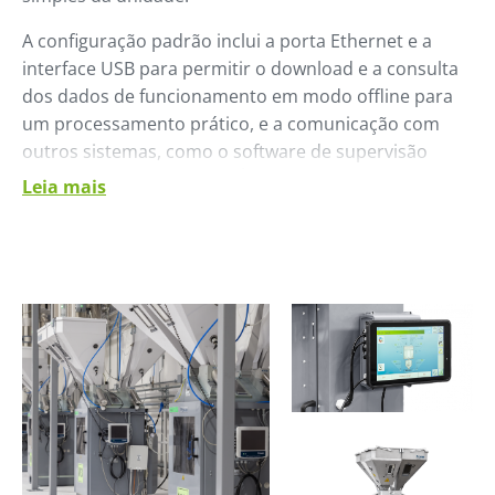
A configuração padrão inclui a porta Ethernet e a
interface USB para permitir o download e a consulta
dos dados de funcionamento em modo offline para
um processamento prático, e a comunicação com
outros sistemas, como o software de supervisão
Winfactory 4.0 da Piovan. É uma plataforma padrão
Leia mais
que permite gerenciar todos os auxiliares a partir de
estações remotas. Com o módulo Dosing, o
Winfactory 4.0 oferece a função de cálculo dos
consumos de matérias-primas para otimizar o
gerenciamento dos estoques e a possibilidade de
gerenciar trabalhos de produção com certificação da
qualidade.