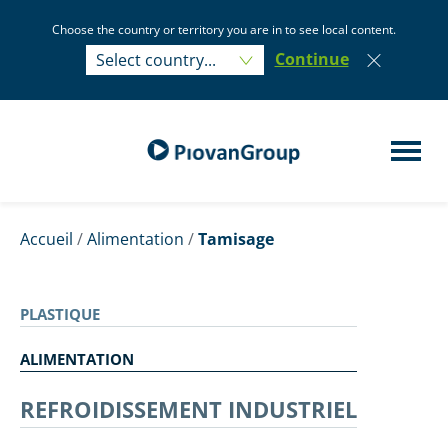
Choose the country or territory you are in to see local content.
Select country...
Continue
Select country...
Accueil
/
Alimentation
/
Tamisage
PLASTIQUE
ALIMENTATION
REFROIDISSEMENT INDUSTRIEL