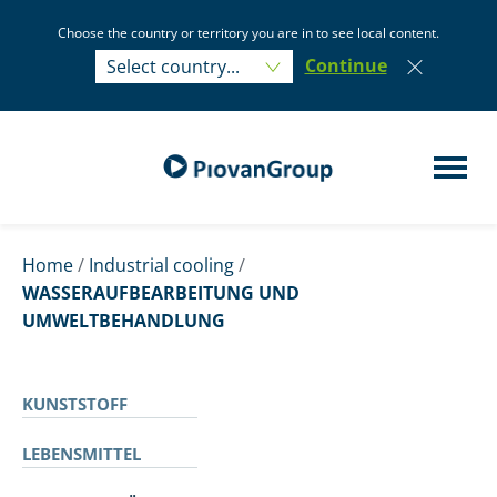
Choose the country or territory you are in to see local content.
Select country...
Continue
Select country...
Home
/
Industrial cooling
/
WASSERAUFBEARBEITUNG UND
UMWELTBEHANDLUNG
KUNSTSTOFF
LEBENSMITTEL