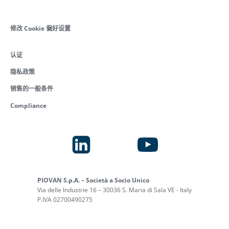
修改 Cookie 偏好设置
认证
隐私政策
销售的一般条件
Compliance
PIOVAN S.p.A. – Società a Socio Unico
Via delle Industrie 16 – 30036 S. Maria di Sala VE - Italy
P.IVA 02700490275