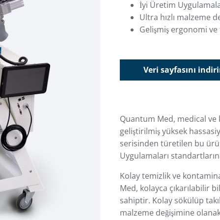
İyi Üretim Uygulamala
Ultra hızlı malzeme d
Gelişmiş ergonomi ve t
Veri sayfasını indir
Quantum Med, medical ve k
geliştirilmiş yüksek hassasi
serisinden türetilen bu ür
Uygulamaları standartların
Kolay temizlik ve kontami
Med, kolayca çıkarılabilir b
sahiptir. Kolay sökülüp tak
malzeme değişimine olanak t