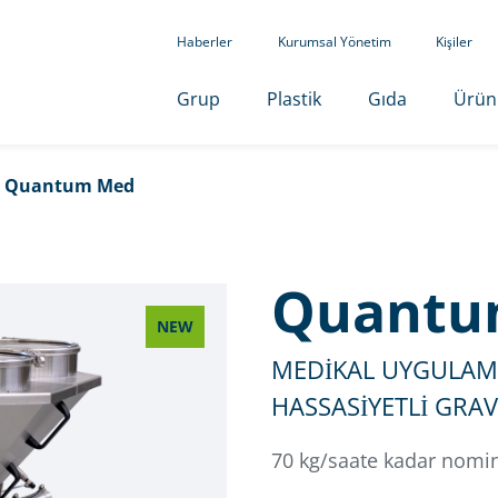
Haberler
Kurumsal Yönetim
Kişiler
Grup
Plastik
Gıda
Ürün
/
Quantum Med
Quantu
NEW
MEDİKAL UYGULAMA
HASSASİYETLİ GRAV
70 kg/saate kadar nomi