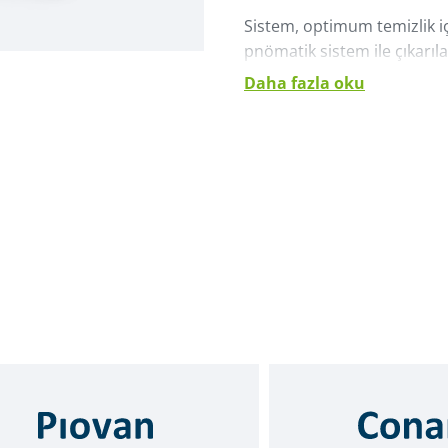
Sistem, optimum temizlik içi
pnömatik sistem ile çıkarılab
Daha fazla oku
Quantum Med, tüm bileşenl
erişim yüksekliği 1,7 metre
ergonomik bir tasarıma sahi
hazne kapısı açıldığında ba
kesilmesini ve pnömatik hat
Quantum Med, üretim sürec
ve İyi Üretim Uygulamaları 
İzleme Sistemi ile birlikte te
Quantum Med, Winfactory i
olarak, hatasız sistem kurul