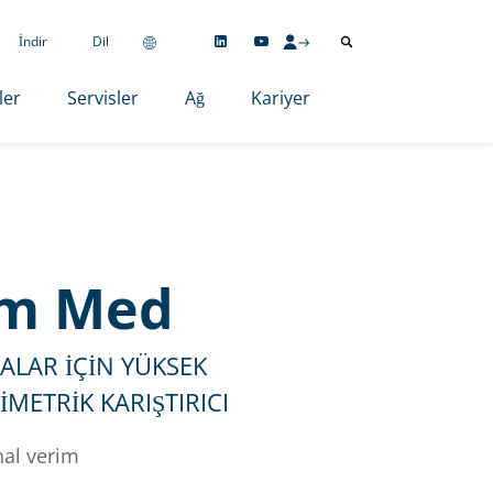
İndir
Dil
ler
Servisler
Ağ
Kariyer
m Med
LAR İÇİN YÜKSEK
İMETRİK KARIŞTIRICI
nal verim