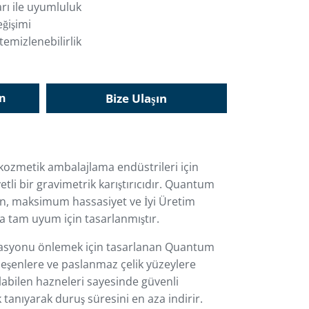
rı ile uyumluluk
eğişimi
emizlenebilirlik
in
Bize Ulaşın
ozmetik ambalajlama endüstrileri için
yetli bir gravimetrik karıştırıcıdır. Quantum
ün, maksimum hassasiyet ve İyi Üretim
a tam uyum için tasarlanmıştır.
nasyonu önlemek için tasarlanan Quantum
ileşenlere ve paslanmaz çelik yüzeylere
ılabilen hazneleri sayesinde güvenli
anıyarak duruş süresini en aza indirir.