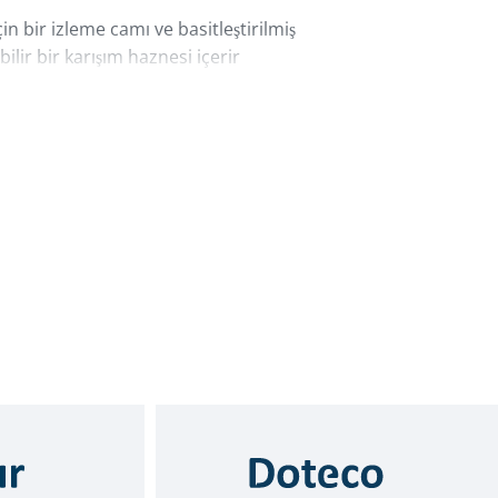
n bir izleme camı ve basitleştirilmiş
ilir bir karışım haznesi içerir
eri 15 kg'dan ağır olmayan, maksimum
 olan ve operatör güvenliğini sağlayan
ptir. Gelişmiş güvenlik sistemi, karışım
sınçlı hava beslemesinin otomatik olarak
ların havalandırılmasını içerir.
inin tam olarak belgelenmesini sağlayan
gerekliliklerini destekleyen Piovan Medikal
darik edilebilir.
zleme ve denetim sistemi ile entegre
umu ve karışım izlenebilirliği sağlar.