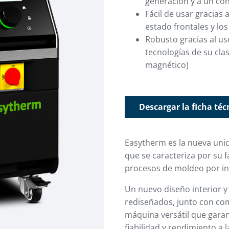
generación y a un co
Fácil de usar gracias 
estado frontales y los
Robusto gracias al u
tecnologías de su cl
magnético)
Descargar la ficha téc
Easytherm es la nueva uni
que se caracteriza por su fa
procesos de moldeo por iny
Un nuevo diseño interior y
rediseñados, junto con co
máquina versátil que garan
fiabilidad y rendimiento a l