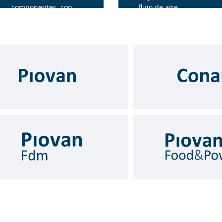
componentes, con
flujo de aire
forma semi esférica y
Hasta a 16 tolvas
diseño especial del eje
gestionadas de manera
independiente