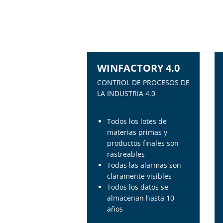
WINFACTORY 4.0
CONTROL DE PROCESOS DE
LA INDUSTRIA 4.0
Todos los lotes de
materias primas y
productos finales son
rastreables
Todas las alarmas son
claramente visibles
Todos los datos se
almacenan hasta 10
años