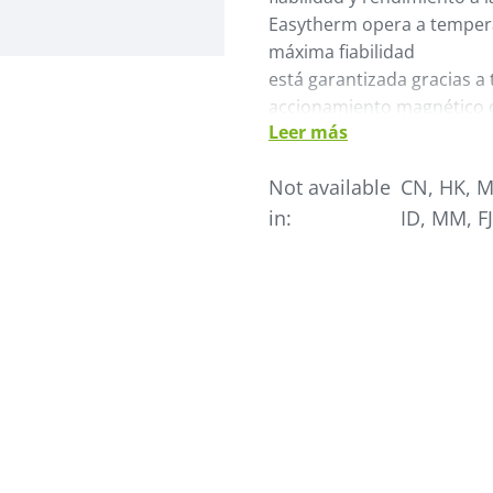
Easytherm opera a tempera
máxima fiabilidad
está garantizada gracias 
accionamiento magnético o 
Leer más
La gran pantalla TFT de 4,3
garantizar una fácil lectu
Not available
CN, HK, M
gestiona mediante un cóm
in:
ID, MM, FJ
Easytherm ya está prepara
4.0 con una amplia gama de
plataforma OPC-UA, y es co