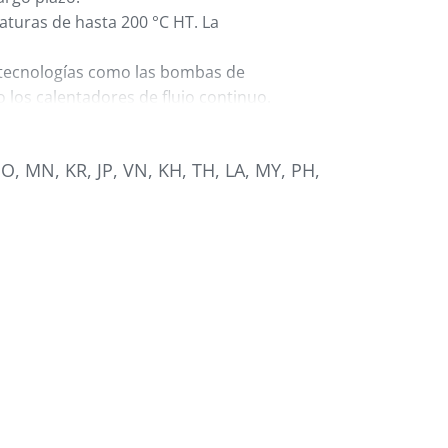
turas de hasta 200 °C HT. La
a tecnologías como las bombas de
los calentadores de flujo continuo.
” y alto contraste está inclinada para
ra. La navegación por los submenús se
O, MN, KR, JP, VN, KH, TH, LA, MY, PH,
odo mando giratorio.
da para su uso en entornos de Industria
 protocolos de comunicación, incluida la
mpatible con Winfactory 4.0.