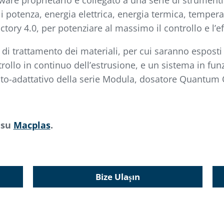
are proprietario e collegato a una serie di strumenti 
ali potenza, energia elettrica, energia termica, tempe
ry 4.0, per potenziare al massimo il controllo e l’ef
i trattamento dei materiali, per cui saranno esposti
ollo in continuo dell’estrusione, e un sistema in fun
auto-adattativo della serie Modula, dosatore Quantum 
 su
Macplas
.
Bize Ulaşın