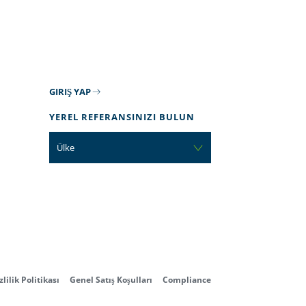
GIRIŞ YAP
YEREL REFERANSINIZI BULUN
Ülke
zlilik Politikası
Genel Satış Koşulları
Compliance