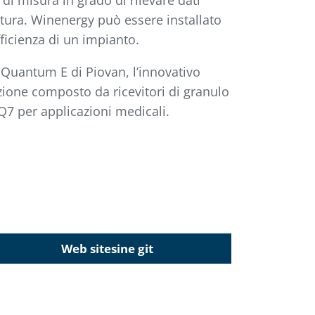
di misura in grado di rilevare dati
ratura. Winenergy può essere installato
ficienza di un impianto.
 Quantum E di Piovan, l’innovativo
zione composto da ricevitori di granulo
Q7 per applicazioni medicali.
Web sitesine git