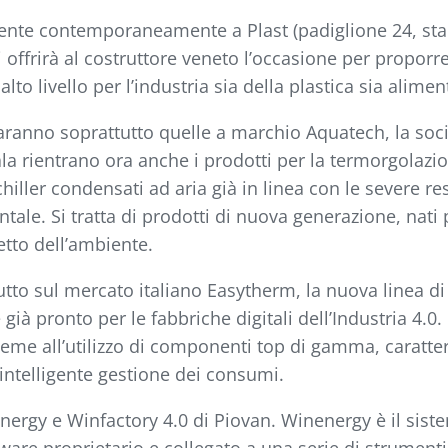
ente contemporaneamente a Plast (padiglione 24, sta
ffrirà al costruttore veneto l’occasione per proporre
to livello per l’industria sia della plastica sia alimen
aranno soprattutto quelle a marchio Aquatech, la soci
 ala rientrano ora anche i prodotti per la termorgolazi
hiller condensati ad aria già in linea con le severe re
le. Si tratta di prodotti di nuova generazione, nati pe
tto dell’ambiente.
tto sul mercato italiano Easytherm, la nuova linea di
 già pronto per le fabbriche digitali dell’Industria 4.0
ieme all’utilizzo di componenti top di gamma, caratte
 intelligente gestione dei consumi.
rgy e Winfactory 4.0 di Piovan. Winenergy è il siste