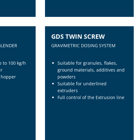
PACITY
SERIES ADDITIVE FEEDER
GDS TWIN SCREW
BLENDER
GRAVIMETRIC DOSING SYSTEM
p to 100 kg/h
Suitable for granules, flakes,
ir
ground materials, additives and
d hopper
powders
Suitable for underlined
extruders
Full control of the Extrusion line
GDS TWIN SCREW
BLENDER
GRAVIMETRIC DOSING SYSTEM