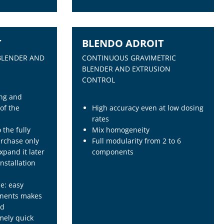
T
BLENDO ADROIT
NEW
BLENDER AND
CONTINUOUS GRAVIMETRIC
BLENDER AND EXTRUSION
CONTROL
ing and
 of the
High accuracy even at low dosing
rates
o the fully
Mix homogeneity
rchase only
Full modularity from 2 to 6
pand it later
components
nstallation
e: easy
T
BLENDO ADROIT
onents makes
BLENDER AND
CONTINUOUS GRAVIMETRIC
nd
BLENDER AND EXTRUSION
mely quick