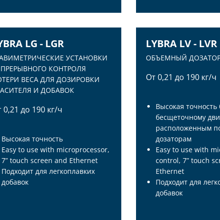
YBRA LG - LGR
LYBRA LV - LVR
РАВИМЕТРИЧЕСКИЕ УСТАНОВКИ
ОБЪЕМНЫЙ ДОЗАТО
ЕПРЕРЫВНОГО КОНТРОЛЯ
От 0,21 до 190 кг/ч
ОТЕРИ ВЕСА ДЛЯ ДОЗИРОВКИ
РАСИТЕЛЯ И ДОБАВОК
Высокая точность
 0,21 до 190 кг/ч
бесщеточному дви
расположенным по
Высокая точность
дозаторам
Easy to use with microprocessor,
Easy to use with m
7” touch screen and Ethernet
control, 7” touch s
Подходит для легкоплавких
Ethernet
добавок
Подходит для легк
YBRA LG - LGR
LYBRA LV - LVR
добавок
РАВИМЕТРИЧЕСКИЕ УСТАНОВКИ
ОБЪЕМНЫЙ ДОЗАТО
ЕПРЕРЫВНОГО КОНТРОЛЯ