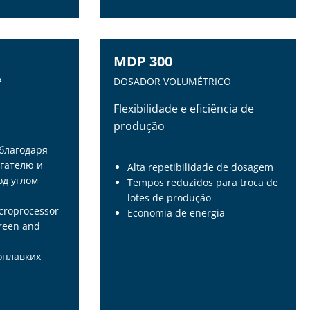
MDP 300
Р
DOSADOR VOLUMÉTRICO
Flexibilidade e eficiência de
produção
 благодаря
гателю и
Alta repetibilidade de dosagem
д углом
Tempos reduzidos para troca de
lotes de produção
icroprocessor
Economia de energia
creen and
оплавких
MDP 300
Р
DOSADOR VOLUMÉTRICO