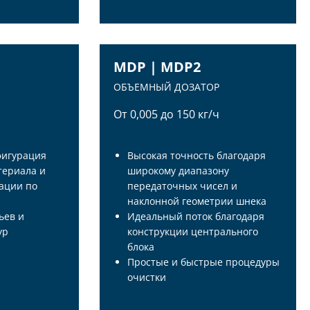
ER
MDP | MDP2
ОБЪЕМНЫЙ ДОЗАТОР
Oт 0,005 до 150 кг/ч
фигурация
Высокая точность благодаря
териала и
широкому диапазону
ации по
передаточных чисел и
наклонной геометрии шнека
ьев и
Идеальный поток благодаря
ур
конструкции центрального
блока
Простые и быстрые процедуры
MDP | MDP2
очистки
ОБЪЕМНЫЙ ДОЗАТОР