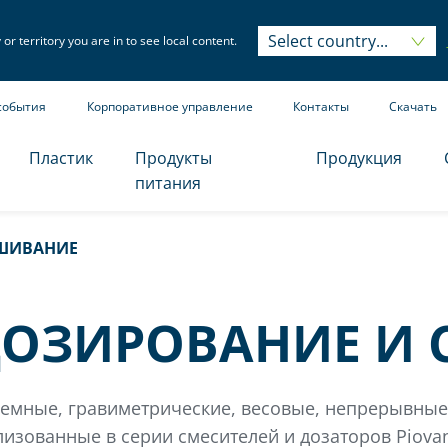
Select country...
Select country...
r territory you are in to see local content.
события
Корпоративное управление
Контакты
Скачать
Пластик
Продукты
Продукция
питания
ШИВАНИЕ
ОЗИРОВАНИЕ И
емные, гравиметрические, весовые, непрерывные 
лизованные в серии смесителей и дозаторов Piova