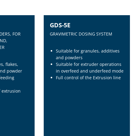
GDS-5E
NEW
DERS, FOR
GRAVIMETRIC DOSING SYSTEM
IND,
ER
Suitable for granules, additives
and powders
s, flakes,
Suitable for extruder operations
 and powder
in overfeed and underfeed mode
 feeding
Full control of the Extrusion line
 extrusion
GDS-5E
DERS, FOR
GRAVIMETRIC DOSING SYSTEM
IND,