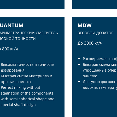
PLICATIONS
ADDITIVES AND POWD
UANTUM
MDW
РАВИМЕТРИЧЕСКИЙ СМЕСИТЕЛЬ
ВЕСОВОЙ ДОЗАТОР
ЫСОКОЙ ТОЧНОСТИ
До 3000 кг/ч
 800 кг/ч
Pасширяемая кон
Высокая точность и точность
Быстрая смена ма
дозирования
упрощенные опер
Быстрая смена материала и
очистке
простая очистка
Доступно для хлоп
Perfect mixing without
высоких температ
stagnation of the components
with semi spherical shape and
UANTUM
MDW
special shaft design
РАВИМЕТРИЧЕСКИЙ СМЕСИТЕЛЬ
ВЕСОВОЙ ДОЗАТОР
ЫСОКОЙ ТОЧНОСТИ