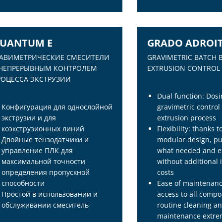
UANTUM E
GRADO ADROI
РАВИМЕТРИЧЕСКИЕ СМЕСИТЕЛИ
GRAVIMETRIC BATCH 
 НЕПРЕРЫВНЫМ КОНТРОЛЕМ
EXTRUSION CONTROL
РОЦЕССА ЭКСТРУЗИИ
Dual function: Dos
Конфигурация для однослойной
gravimetric control
экструзии и для
extrusion process
коэкструзионных линий
Flexibility: thanks t
Двойные тензодатчики и
modular design, pu
управление ПЛК для
what needed and ex
максимальной точности
without additional i
определения пропускной
costs
способности
Ease of maintenanc
UANTUM E
GRADO ADROI
Простой в использовании и
access to all comp
РАВИМЕТРИЧЕСКИЕ СМЕСИТЕЛИ
GRAVIMETRIC BATCH 
обслуживании смеситель
routine cleaning a
 НЕПРЕРЫВНЫМ КОНТРОЛЕМ
EXTRUSION CONTROL
maintenance extre