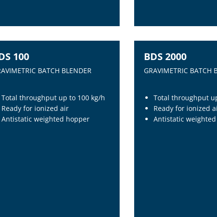
OSADOR GRAVIMETRICO
GRAVIMETRIC HIGH CA
BLENDER
DS 100
BDS 2000
AVIMETRIC BATCH BLENDER
GRAVIMETRIC BATCH 
Total throughput up to 100 kg/h
Total throughput u
Ready for ionized air
Ready for ionized a
Antistatic weighted hopper
Antistatic weighte
DS 100
BDS 2000
AVIMETRIC BATCH BLENDER
GRAVIMETRIC BATCH 