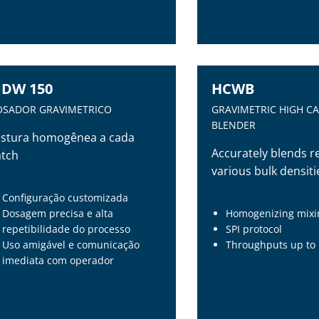
ОТЕРИ ВЕСА ДЛЯ ДОЗИРОВКИ
РАСИТЕЛЯ И ДОБАВОК
DW 150
HCWB
OSADOR GRAVIMETRICO
GRAVIMETRIC HIGH CA
BLENDER
istura homogênea a cada
Accurately blends re
atch
various bulk densiti
Configuração customizada
Dosagem precisa e alta
Homogenizing mix
repetibilidade do processo
SPI protocol
Uso amigável e comunicação
Throughputs up to
imediata com operador
DW 150
HCWB