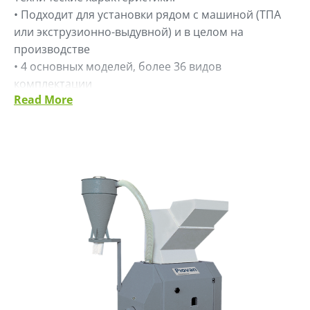
• Подходит для установки рядом с машиной (ТПА
или экструзионно-выдувной) и в целом на
производстве
• 4 основных моделей, более 36 видов
комплектации
Read More
• Боковые стенки вращаются вместе с ротором
• Шкаф управления IP55 и электродвигатель
• Легкое открытие и процесс очистки
• Уровень шума согласно Европейским нормам EN
12012-1 (приложение A)
• Дополнительные опции загрузки и выгрузки
соответствуют любым требованиям покупателя